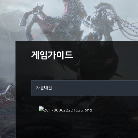
게임가이드
차륜대전