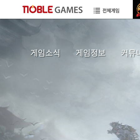
게임소식
게임정보
커뮤
공지사항
초보자가이드
자유게
이벤트
게임소개
이미지
GM TIP
직업소개
공략게
업데이트
게임가이드
국가게
GM메모
장수게시판
건의게