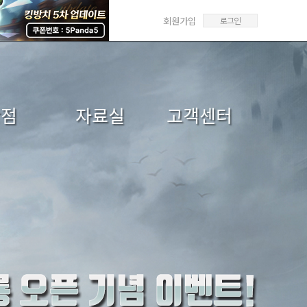
회원가입
로그인
상점
자료실
고객센터
매/선물
갤러리
FAQ
매내역
미디어센터
1:1문의
답변확인