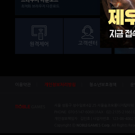
브라우저 다운로드
최적화 브라우저 다운로드
창을 이
주로 사
다수를 
돌진 스
고객센터
원격제어
조
이용약관
개인정보처리방침
청소년보호정책
운
서울 성동구 성수일로4길 25 서울숲코오롱디지털타워 1차
PHONE: 070-5147-6068 | FAX : 02) 2135-2166 | 
개인정보책임자 : 김민호 | 사업자번호 : 123-86-4862
Copyright ⓒ
NOBLEGAMES Corp.
All Rights Res