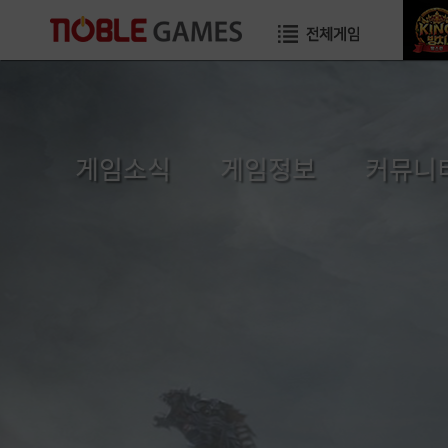
게임소식
게임정보
커뮤니
공지사항
초보자가이드
자유게시
이벤트
게임소개
이미지게시
GM TIP
직업소개
공략게시
업데이트
게임가이드
국가게시
GM메모
장수게시판
건의게시