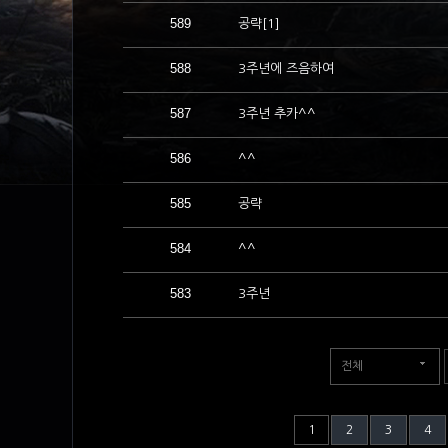
589
공략[1]
588
3주년에 즈음하여
587
3주년 추카^^
586
^^
585
공략
584
^^
583
3주년
전체
1
2
3
4