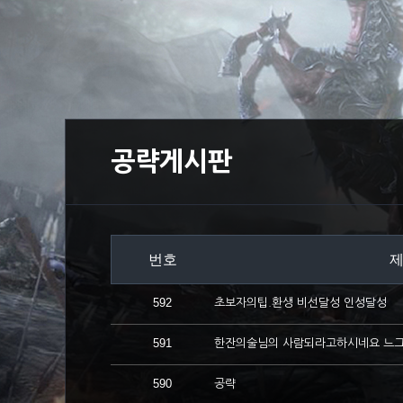
공략게시판
번호
592
초보자의팁.환생 비선달성 인성달성
591
한잔의술님의 사람되라고하시네요 느그
590
공략