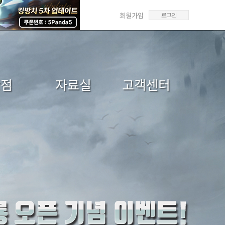
회원가입
로그인
상점
자료실
고객센터
매/선물
갤러리
FAQ
매내역
미디어센터
1:1문의
답변확인