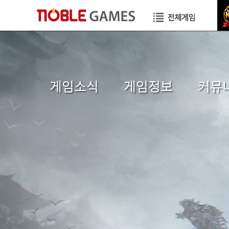
게임소식
게임정보
커뮤
공지사항
초보자가이드
자유게
이벤트
게임소개
이미지
GM TIP
직업소개
공략게
업데이트
게임가이드
국가게
GM메모
장수게시판
건의게