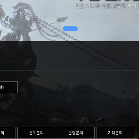
확인
문의
결제문의
운영문의
기타문의