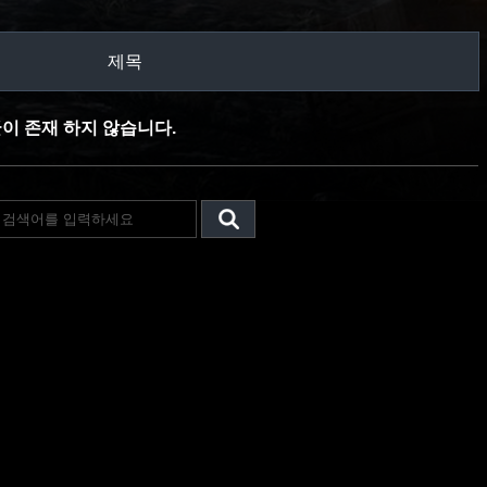
제목
이 존재 하지 않습니다.