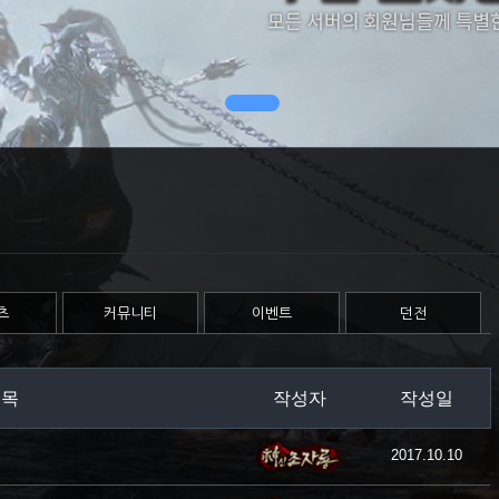
츠
커뮤니티
이벤트
던전
제목
작성자
작성일
2017.10.10