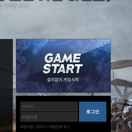
회원가입
|
아이디
/
비밀번호
찾기