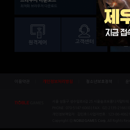
브라우저 다운로드
최적화 브라우저 다운로드
창을 이
주로 사
다수를 
돌진 스
고객센터
원격제어
조
이용약관
개인정보처리방침
청소년보호정책
운
서울 성동구 성수일로4길 25 서울숲코오롱디지털타워 1차
PHONE: 070-5147-6068 | FAX : 02) 2135-2166 | 
개인정보책임자 : 김민호 | 사업자번호 : 123-86-4862
Copyright ⓒ
NOBLEGAMES Corp.
All Rights Res