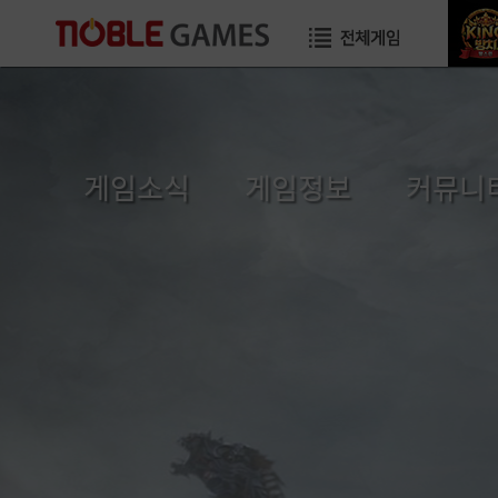
게임소식
게임정보
커뮤니
공지사항
초보자가이드
자유게시
이벤트
게임소개
이미지게시
GM TIP
직업소개
공략게시
업데이트
게임가이드
국가게시
GM메모
장수게시판
건의게시