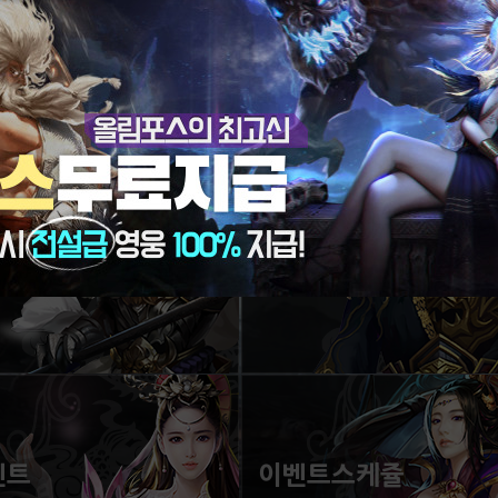
데이트
게임가이드
 전장! 새로운 시스템!
삼국통일의 시작은 가이드!
벤트
이벤트스케쥴