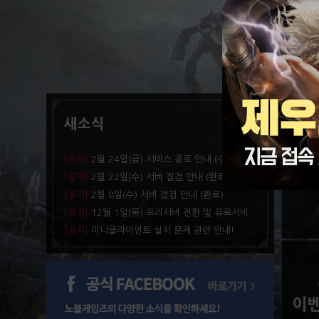
새소식
업
[공지]
2월 24일(금) 서비스 종료 안내 (수정)
[공지]
2월 22일(수) 서버 점검 안내 (완료)
새로운
[공지]
2월 8일(수) 서버 점검 안내 (완료)
[공지]
12월 1일(목) 프리서버 전환 및 유료서비
스 종료 안내
[공지]
미니클라이언트 설치 문제 관련 안내!
이