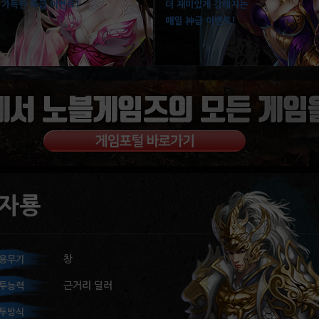
 가득한 특급 이벤트!
더 재미있게 강해지는
매일 神급 이벤트!
자룡
창
용무기
근거리 딜러
투능력
투방식