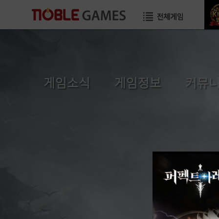
게임소식
게임정보
커뮤
공지사항
초보자가이드
자유게
이벤트
게임소개
이미지게
GM TIP
직업소개
공략게
업데이트
게임가이드
국가게
GM메모
장수게시판
건의게