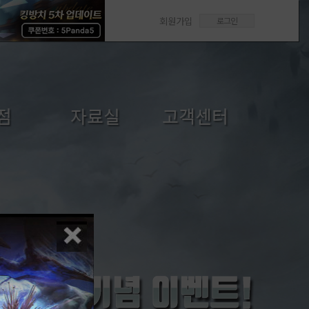
회원가입
로그인
점
자료실
고객센터
/선물
갤러리
FAQ
내역
미디어센터
1:1문의
답변확인