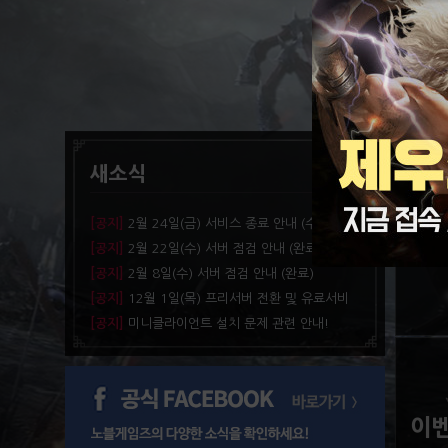
새소식
업
[공지]
2월 24일(금) 서비스 종료 안내 (수정)
[공지]
2월 22일(수) 서버 점검 안내 (완료)
새로운
[공지]
2월 8일(수) 서버 점검 안내 (완료)
[공지]
12월 1일(목) 프리서버 전환 및 유료서비
스 종료 안내
[공지]
미니클라이언트 설치 문제 관련 안내!
이