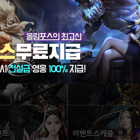
데이트
게임가이드
 전장! 새로운 시스템!
삼국통일의 시작은 가이드!
벤트
이벤트스케쥴