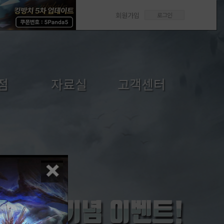
회원가입
로그인
점
자료실
고객센터
/선물
갤러리
FAQ
내역
미디어센터
1:1문의
답변확인