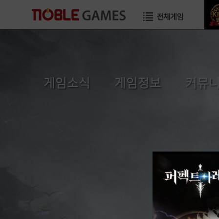
게임소식
게임정보
커뮤
공지사항
초보자가이드
자유게
이벤트
게임소개
이미지게
GM TIP
직업소개
공략게
업데이트
게임가이드
국가게
GM메모
장수게시판
건의게