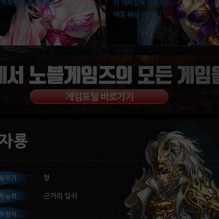
 가득한 특급 이벤트!
더 재미있게 강해지는
매일 神급 이벤트!
자룡
창
용무기
근거리 딜러
투능력
투방식