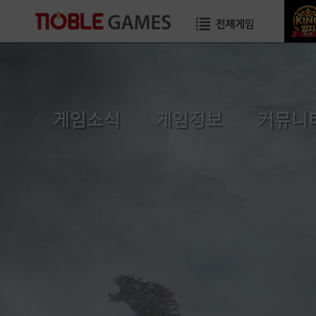
게임소식
게임정보
커뮤니
공지사항
초보자가이드
자유게시
이벤트
게임소개
이미지게시
GM TIP
직업소개
공략게시
업데이트
게임가이드
국가게시
GM메모
장수게시판
건의게시