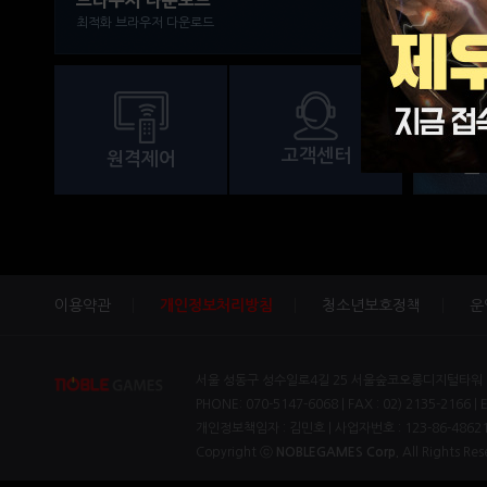
브라우저 다운로드
최적화 브라우저 다운로드
창을 이
주로 사
다수를 
돌진 스
고객센터
원격제어
조
이용약관
개인정보처리방침
청소년보호정책
운
서울 성동구 성수일로4길 25 서울숲코오롱디지털타워 1차
PHONE: 070-5147-6068 | FAX : 02) 2135-2166 | 
개인정보책임자 : 김민호 | 사업자번호 : 123-86-4862
Copyright ⓒ
NOBLEGAMES Corp.
All Rights Res