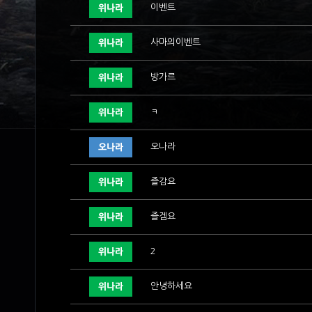
이벤트
위나라
사마의이벤트
위나라
방가르
위나라
ㅋ
위나라
오나라
오나라
즐감요
위나라
즐겜요
위나라
2
위나라
안녕하세요
위나라