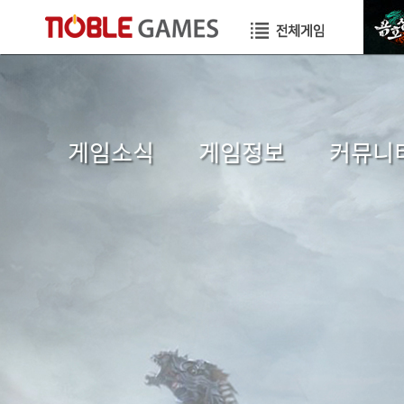
게임소식
게임정보
커뮤니
공지사항
초보자가이드
자유게시
이벤트
게임소개
이미지게시
GM TIP
직업소개
공략게시
업데이트
게임가이드
국가게시
GM메모
장수게시판
건의게시