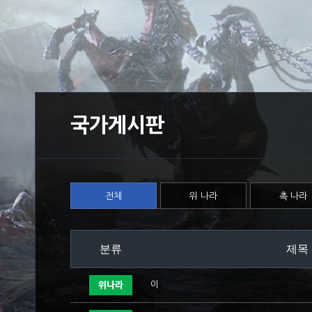
국가게시판
전체
위 나라
촉 나라
분류
제목
이
위나라