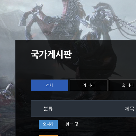
국가게시판
전체
위 나라
촉 나라
분류
제목
홧~~팅
오나라