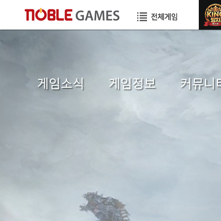
게임소식
게임정보
커뮤니
공지사항
초보자가이드
자유게시
이벤트
게임소개
이미지게시
GM TIP
직업소개
공략게시
업데이트
게임가이드
국가게시
GM메모
장수게시판
건의게시