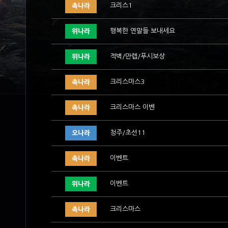
크리스1
촉나라
행복한 연말들 보내세요
위나라
적벽/만렙/푸시보상
위나라
크리스마스3
촉나라
크리스마스 이벤
촉나라
청주/초선11
오나라
이벤트
촉나라
이벤트
위나라
크리스마스
촉나라