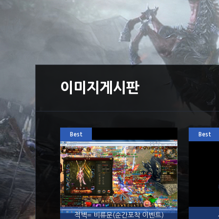
이미지게시판
Best
Best
적벽= 비류문(순간포착 이벤트)