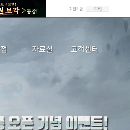
회원가입
로그인
상점
자료실
고객센터
매/선물
갤러리
FAQ
매내역
미디어센터
1:1문의
답변확인