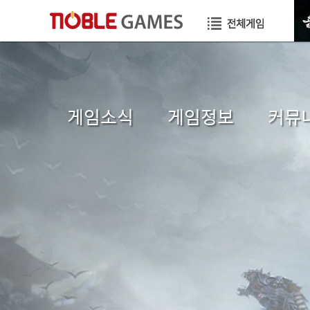
게임소식
게임정보
커뮤
공지사항
초보자가이드
자유게
이벤트
게임소개
이미지
GM TIP
직업소개
공략게
업데이트
게임가이드
국가게
GM메모
장수게시판
건의게