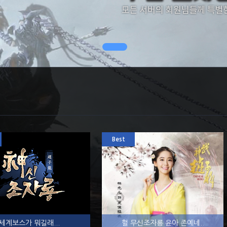
Best
세계보스가 뭐길래...
헐 무신조자룡 윤아 존예네..