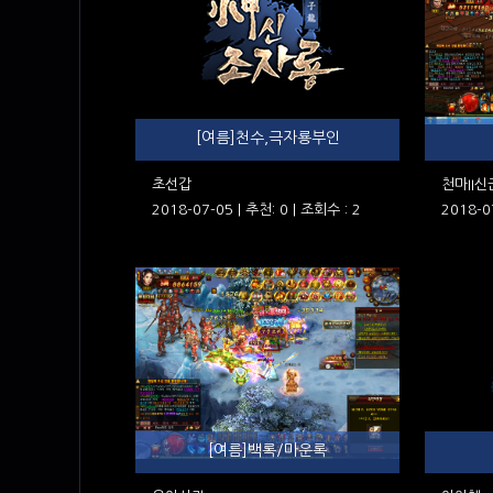
[여름]천수,극자룡부인
초선갑
천마II신
2018-07-05 | 추천: 0 | 조회수 : 2
2018-0
[여름]백록/마운록