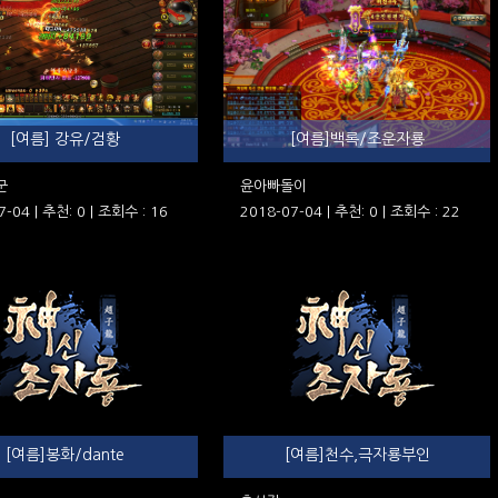
[여름] 강유/검황
[여름]백록/조운자룡
군
윤아빠돌이
7-04 | 추천: 0 | 조회수 : 16
2018-07-04 | 추천: 0 | 조회수 : 22
[여름]봉화/dante
[여름]천수,극자룡부인