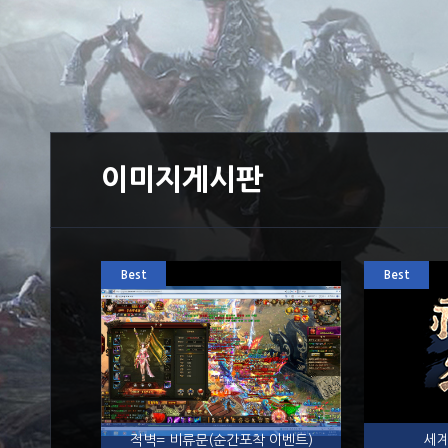
이미지게시판
Best
Best
적벽= 비류문(순간포착 이벤트)
세계