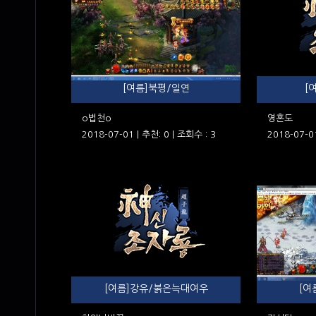
[여름]북평/일연
[
o법천o
영혼도
2018-07-01 | 추천: 0 | 조회수 : 3
2018-07-01
[여름]강유/붉은늑대여우
[여