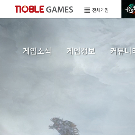
게임소식
게임정보
커뮤니
공지사항
초보자가이드
자유게시
이벤트
게임소개
이미지게시
GM TIP
직업소개
공략게시
업데이트
게임가이드
국가게시
GM메모
장수게시판
건의게시