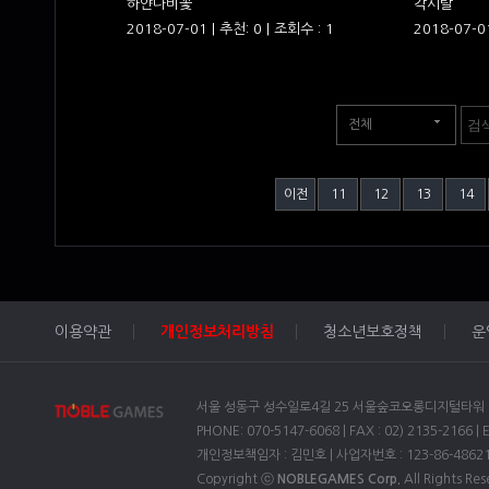
하얀나비꽃
각시탈
2018-07-01 | 추천: 0 | 조회수 : 1
2018-07-01
전체
이전
11
12
13
14
이용약관
개인정보처리방침
청소년보호정책
운
서울 성동구 성수일로4길 25 서울숲코오롱디지털타워 1차
PHONE: 070-5147-6068 | FAX : 02) 2135-2166 | 
개인정보책임자 : 김민호 | 사업자번호 : 123-86-4862
Copyright ⓒ
NOBLEGAMES Corp.
All Rights Res