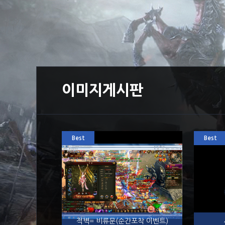
이미지게시판
Best
Best
적벽= 비류문(순간포착 이벤트)