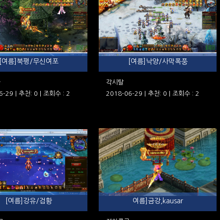
[여름]북평/무신여포
[여름]낙양/사막폭풍
다
각시탈
6-29 | 추천: 0 | 조회수 : 2
2018-06-29 | 추천: 0 | 조회수 : 2
[여름]강유/검황
여름]금강,kausar