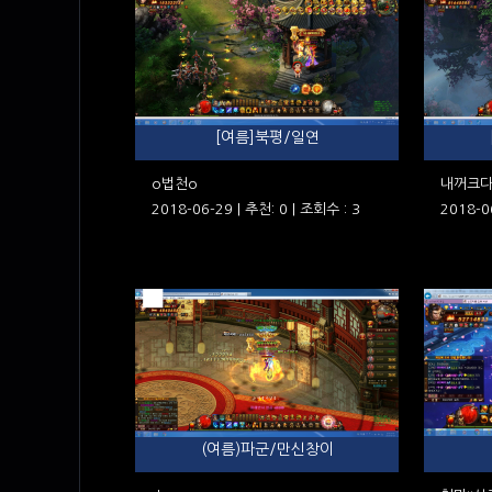
[여름]북평/일연
o법천o
내꺼크
2018-06-29 | 추천: 0 | 조회수 : 3
2018-0
(여름)파군/만신창이