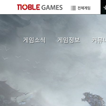
게임소식
게임정보
커뮤
공지사항
초보자가이드
자유게
이벤트
게임소개
이미지
GM TIP
직업소개
공략게
업데이트
게임가이드
국가게
GM메모
장수게시판
건의게