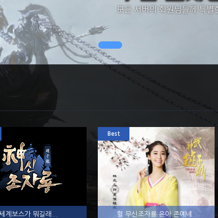
Best
세계보스가 뭐길래...
헐 무신조자룡 윤아 존예네..