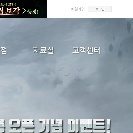
회원가입
로그인
상점
자료실
고객센터
매/선물
갤러리
FAQ
매내역
미디어센터
1:1문의
답변확인