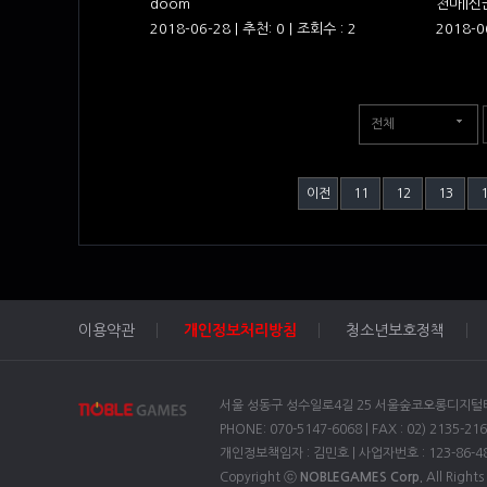
doom
천마II신
2018-06-28 | 추천: 0 | 조회수 : 2
2018-0
전체
이전
11
12
13
이용약관
개인정보처리방침
청소년보호정책
서울 성동구 성수일로4길 25 서울숲코오롱디지털타워 
PHONE: 070-5147-6068 | FAX : 02) 2135-216
개인정보책임자 : 김민호 | 사업자번호 : 123-86-4
Copyright ⓒ
NOBLEGAMES Corp.
All Rights